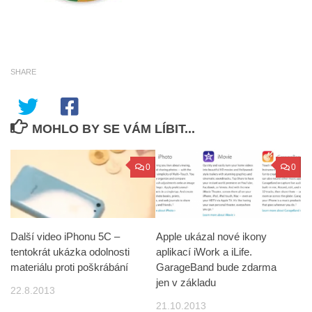
SHARE
MOHLO BY SE VÁM LÍBIT...
0
0
Další video iPhonu 5C –
Apple ukázal nové ikony
tentokrát ukázka odolnosti
aplikací iWork a iLife.
materiálu proti poškrábání
GarageBand bude zdarma
jen v základu
22.8.2013
21.10.2013