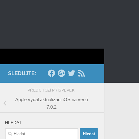
SLEDUJTE:
PŘEDCHOZÍ PŘÍSPĚVEK
Apple vydal aktualizaci iOS na verzi
7.0.2
HLEDAT
Vyhledávání