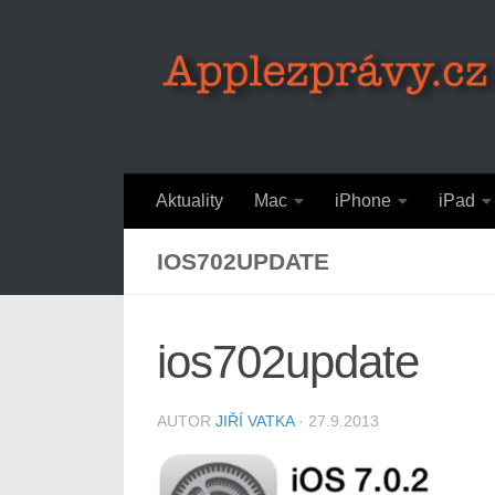
Skip to content
Aktuality
Mac
iPhone
iPad
IOS702UPDATE
ios702update
AUTOR
JIŘÍ VATKA
·
27.9.2013