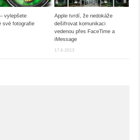
– vylepšete
Apple tvrdí, že nedokáže
 své fotografie
dešifrovat komunikaci
vedenou přes FaceTime a
iMessage
17.6.2013