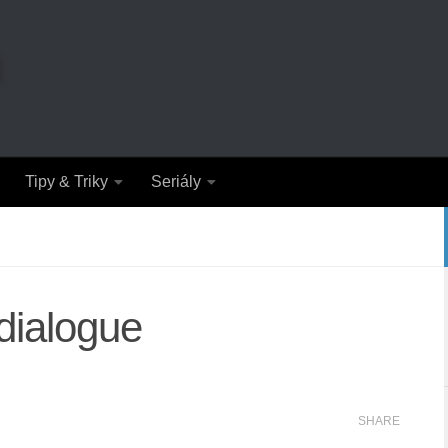
Tipy & Triky
Seriály
ialogue
SHARE