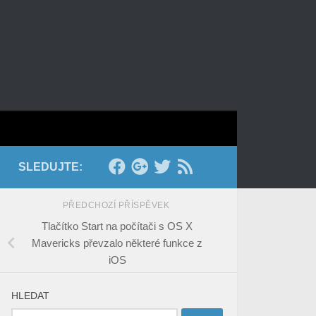
SLEDUJTE:
PŘEDCHOZÍ PŘÍSPĚVEK
Tlačítko Start na počítači s OS X
Mavericks převzalo některé funkce z
iOS
HLEDAT
Vyhledávání