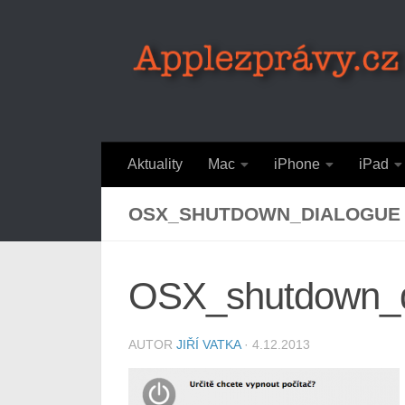
Skip to content
Aktuality
Mac
iPhone
iPad
OSX_SHUTDOWN_DIALOGUE
OSX_shutdown_d
AUTOR
JIŘÍ VATKA
·
4.12.2013