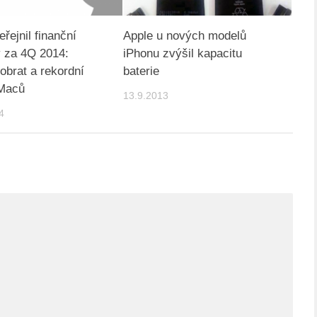
řejnil finanční
Apple u nových modelů
 za 4Q 2014:
iPhonu zvýšil kapacitu
 obrat a rekordní
baterie
 Maců
13.9.2013
4