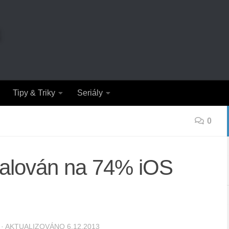
Tipy & Triky
Seriály
0
stalován na 74% iOS
· AKTUALIZOVÁNO
6.12.2013