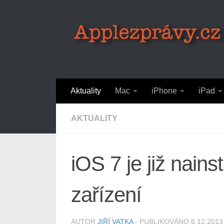
Skip to content
Aktuality
Mac
iPhone
iPad
AKTUALITY
iOS 7 je již nain
zařízení
AUTOR
JIŘÍ VATKA
· PUBLIKOVÁNO
6.12.2013