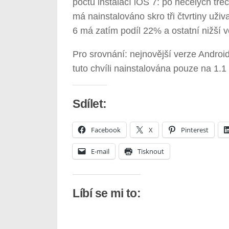
počtu instalací iOS 7: po necelých tře
má nainstalováno skro tři čtvrtiny uži
6 má zatím podíl 22% a ostatní nižší 
Pro srovnání: nejnovější verze Android
tuto chvíli nainstalována pouze na 1.1
Sdílet:
Facebook
X
Pinterest
E-mail
Tisknout
Líbí se mi to: