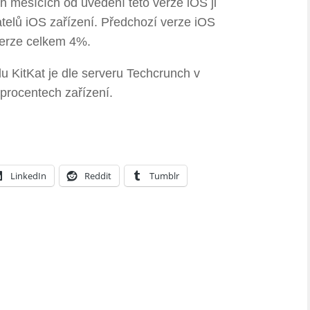
ch měsících od uvedení této verze iOS ji
vatelů iOS zařízení. Předchozí verze iOS
verze celkem 4%.
u KitKat je dle serveru Techcrunch v
 procentech zařízení.
LinkedIn
Reddit
Tumblr