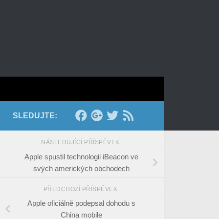
SLEDUJTE:
NÁSLEDUJÍCÍ PŘÍSPĚVEK
Apple spustil technologii iBeacon ve
svých amerických obchodech
PŘEDCHOZÍ PŘÍSPĚVEK
Apple oficiálně podepsal dohodu s
China mobile