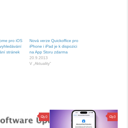
ome pro iOS
Nová verze Quickoffice pro
 vyhledávání
iPhone i iPad je k dispozici
tání stránek
na App Storu zdarma
20.9.2013
V „Aktuality“
0
0