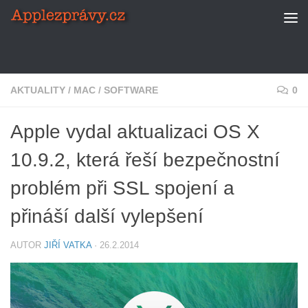
Skip to content
AKTUALITY
/
MAC
/
SOFTWARE
0
Apple vydal aktualizaci OS X
10.9.2, která řeší bezpečnostní
problém při SSL spojení a
přináší další vylepšení
AUTOR
JIŘÍ VATKA
·
26.2.2014