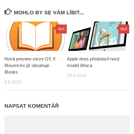
MOHLO BY SE VÁM LÍBIT...
0
0
Nová preview verze OS X
Apple dnes představil nový
Mavericks již obsahuje
model iMaca
iBooks
18.6.2014
8.8.2013
NAPSAT KOMENTÁŘ