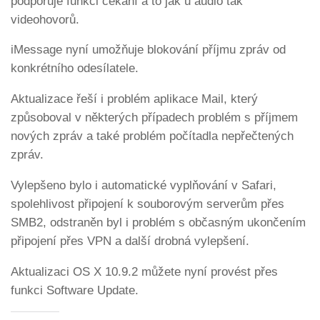
podporuje funkci čekání a to jak u audio tak
videohovorů.
iMessage nyní umožňuje blokování příjmu zpráv od
konkrétního odesílatele.
Aktualizace řeší i problém aplikace Mail, který
způsoboval v některých případech problém s příjmem
nových zpráv a také problém počítadla nepřečtených
zpráv.
Vylepšeno bylo i automatické vyplňování v Safari,
spolehlivost připojení k souborovým serverům přes
SMB2, odstraněn byl i problém s občasným ukončením
připojení přes VPN a další drobná vylepšení.
Aktualizaci OS X 10.9.2 můžete nyní provést přes
funkci Software Update.