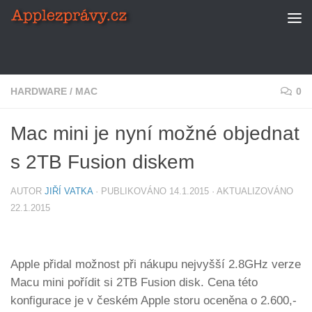
Skip to content
HARDWARE
/
MAC
0
Mac mini je nyní možné objednat
s 2TB Fusion diskem
AUTOR
JIŘÍ VATKA
· PUBLIKOVÁNO
14.1.2015
· AKTUALIZOVÁNO
22.1.2015
Apple přidal možnost při nákupu nejvyšší 2.8GHz verze
Macu mini pořídit si 2TB Fusion disk. Cena této
konfigurace je v českém Apple storu oceněna o 2.600,-