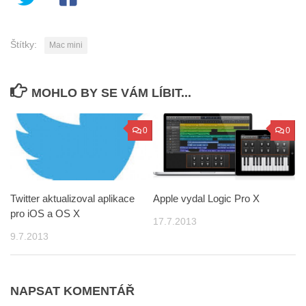
Štítky:
Mac mini
MOHLO BY SE VÁM LÍBIT...
0
0
Twitter aktualizoval aplikace
Apple vydal Logic Pro X
pro iOS a OS X
17.7.2013
9.7.2013
NAPSAT KOMENTÁŘ