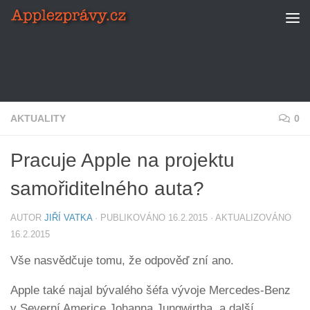
Skip to content
AKTUALITY
0
Pracuje Apple na projektu
samořiditelného auta?
AUTOR
JIŘÍ VATKA
· PUBLIKOVÁNO
16.2.2015
· AKTUALIZOVÁNO
16.2.2015
Vše nasvědčuje tomu, že odpověď zní ano.
Apple také najal bývalého šéfa vývoje Mercedes-Benz
v Severní Americe Johanna Jungwirtha, a další