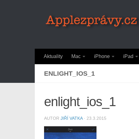
Skip to content
Aktuality
Mac
iPhone
iPad
ENLIGHT_IOS_1
enlight_ios_1
AUTOR
JIŘÍ VATKA
·
23.3.2015