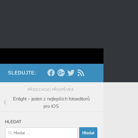
SLEDUJTE:
PŘEDCHOZÍ PŘÍSPĚVEK
Enlight – jeden z nejlepších fotoeditorů
pro iOS
HLEDAT
Vyhledávání