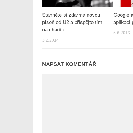
Stáhněte si zdarma novou
Google a
píseň od U2 a přispějte tím
aplikaci
na charitu
5.6.2013
3.2.2014
NAPSAT KOMENTÁŘ