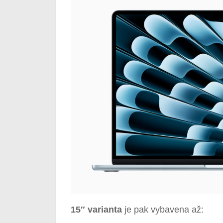
15″ varianta
je pak vybavena až: