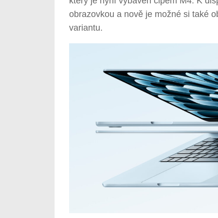
který je nyní vybaven čipem M4. K dis
obrazovkou a nově je možné si také 
variantu.