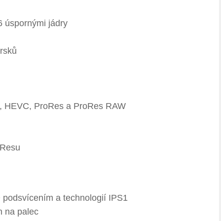
6 úspornými jádry
rsků
4, HEVC, ProRes a ProRes RAW
oResu
D podsvícením a technologií IPS1
h na palec