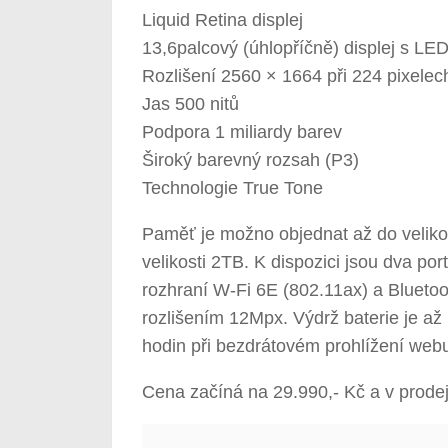
Liquid Retina displej
13,6palcový (úhlopříčně) displej s LE
Rozlišení 2560 × 1664 při 224 pixelec
Jas 500 nitů
Podpora 1 miliardy barev
Široký barevný rozsah (P3)
Technologie True Tone
Paměť je možno objednat až do velikos
velikosti 2TB. K dispozici jsou dva po
rozhraní W‑Fi 6E (802.11ax) a Blueto
rozlišením 12Mpx. Výdrž baterie je až 
hodin při bezdrátovém prohlížení web
Cena začíná na 29.990,- Kč a v prode