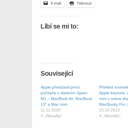
E-mail
Tisknout
Líbí se mi to:
Související
Apple představil první
Přehled novinek
počítače s vlastním čipem
Apple keynote: i
M1 – MacBook Air, MacBook
mini s retina di
13″ a Mac mini
MacBooky Pro i
11.11.2020
23.10.2013
V „Aktuality“
V „Aktuality“