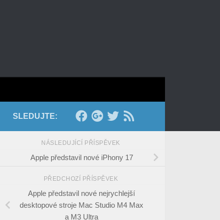
SLEDUJTE:
NÁSLEDUJÍCÍ PŘÍSPĚVEK
Apple představil nové iPhony 17
PŘEDCHOZÍ PŘÍSPĚVEK
Apple představil nové nejrychlejší
desktopové stroje Mac Studio M4 Max
a M3 Ultra