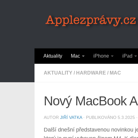
Skip to content
Aktuality
Mac
iPhone
iPad
AKTUALITY
/
HARDWARE
/
MAC
Nový MacBook Ai
AUTOR
JIŘÍ VATKA
· PUBLIKOVÁNO
5.3.2025
·
Další dnešní představenou novinkou j