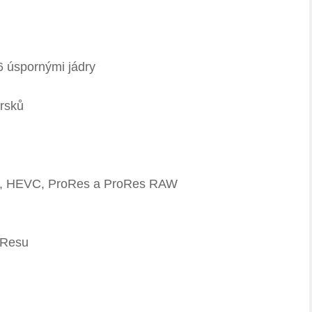
6 úspornými jádry
rsků
4, HEVC, ProRes a ProRes RAW
oResu