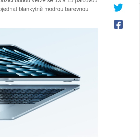
pozici budou verze se 13 a 15 palcovou
objednat blankytně modrou barevnou