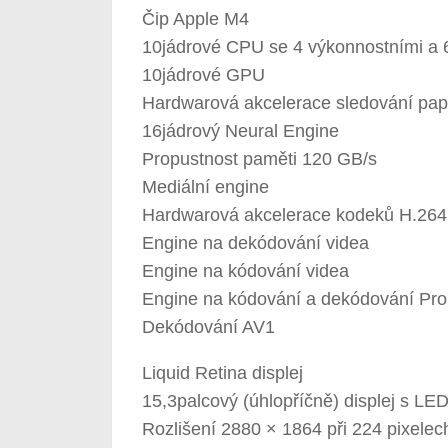
Čip Apple M4
10jádrové CPU se 4 výkonnostními a 
10jádrové GPU
Hardwarová akcelerace sledování pap
16jádrový Neural Engine
Propustnost paměti 120 GB/s
Mediální engine
Hardwarová akcelerace kodeků H.26
Engine na dekódování videa
Engine na kódování videa
Engine na kódování a dekódování Pr
Dekódování AV1
Liquid Retina displej
15,3palcový (úhlopříčně) displej s LE
Rozlišení 2880 × 1864 při 224 pixelec