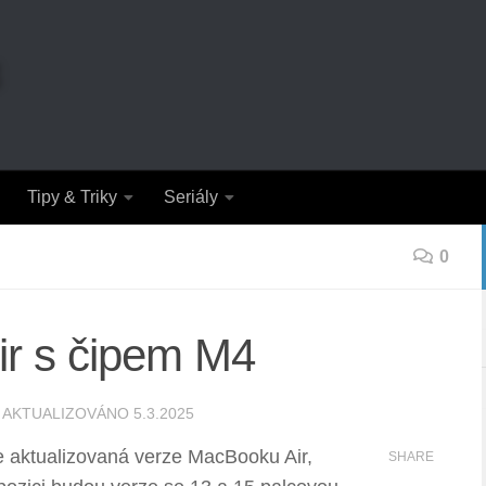
Tipy & Triky
Seriály
0
r s čipem M4
 AKTUALIZOVÁNO
5.3.2025
e aktualizovaná verze MacBooku Air,
SHARE