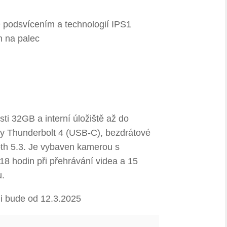
D podsvícením a technologií IPS1
h na palec
ti 32GB a interní úložiště až do
rty Thunderbolt 4 (USB-C), bezdrátové
oth 5.3. Je vybaven kamerou s
18 hodin při přehrávání videa a 15
u.
ji bude od 12.3.2025