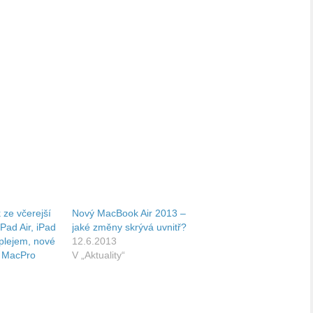
 ze včerejší
Nový MacBook Air 2013 –
Pad Air, iPad
jaké změny skrývá uvnitř?
splejem, nové
12.6.2013
 MacPro
V „Aktuality“