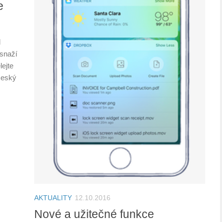
e
d
 snaží
lejte
český
AKTUALITY
12.10.2016
Nové a užitečné funkce