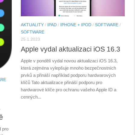
AKTUALITY
/
IPAD
/
IPHONE + IPOD
/
SOFTWARE
/
SOFTWARE
25.1.2023
Apple vydal aktualizaci iOS 16.3
Apple v pondělí vydal novou aktualizaci iOS 16.3,
která zejména vylepšuje mnoho bezpečnostních
prvků a přináší například podporu hardwarových
ARE
klíčů Tato aktualizace přináší podporu pro
hardwarové klíče pro ochranu vašeho Apple ID a
cenných...
,
ě
d pro