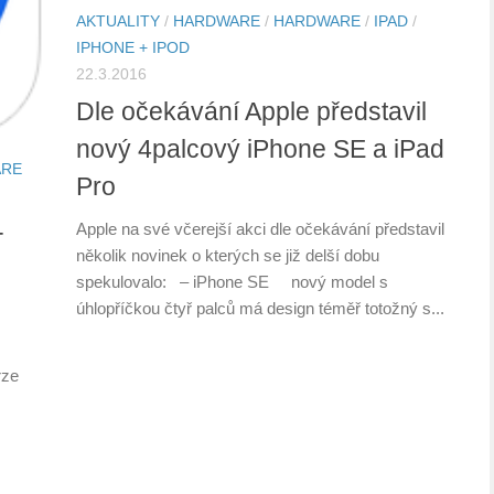
AKTUALITY
/
HARDWARE
/
HARDWARE
/
IPAD
/
IPHONE + IPOD
22.3.2016
Dle očekávání Apple představil
nový 4palcový iPhone SE a iPad
ARE
Pro
-
Apple na své včerejší akci dle očekávání představil
několik novinek o kterých se již delší dobu
spekulovalo: – iPhone SE nový model s
úhlopříčkou čtyř palců má design téměř totožný s...
rze