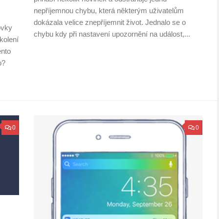
nepříjemnou chybu, která některým uživatelům
dokázala velice znepříjemnit život. Jednalo se o
ovky
chybu kdy při nastavení upozornění na událost,...
kolení
ento
o?
0
0