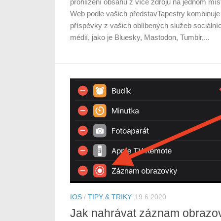
prohlížení obsahu z více zdrojů na jednom mís
Web podle vašich představTapestry kombinuje
příspěvky z vašich oblíbených služeb sociální
médií, jako je Bluesky, Mastodon, Tumblr,...
IOS
/
TIPY & TRIKY
19.6.2020
Jak nahrávat záznam obrazo