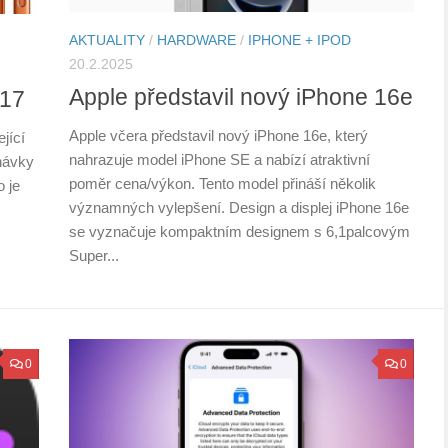
AKTUALITY
/
HARDWARE
/
IPHONE + IPOD
20.2.2025
Apple představil nový iPhone 16e
 17
Apple včera představil nový iPhone 16e, který
jící
nahrazuje model iPhone SE a nabízí atraktivní
návky
poměr cena/výkon. Tento model přináší několik
o je
významných vylepšení. Design a displej iPhone 16e
se vyznačuje kompaktním designem s 6,1palcovým
Super...
0
0