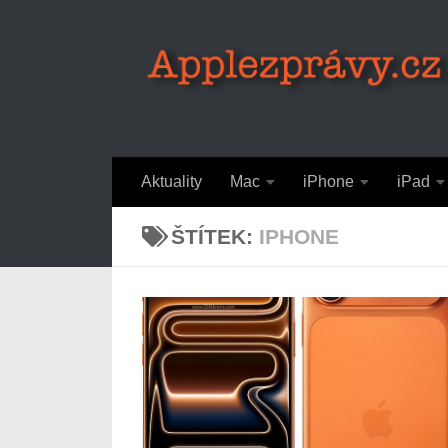
Skip to content
Aktuality
Mac
iPhone
iPad
ŠTÍTEK:
IPHONE