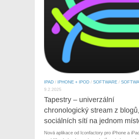
IPAD
/
IPHONE + IPOD
/
SOFTWARE
/
SOFTW
9.2.2025
Tapestry – univerzální
chronologický stream z blogů
sociálních sítí na jednom míst
Nová aplikace od Iconfactory pro iPhone a iPa