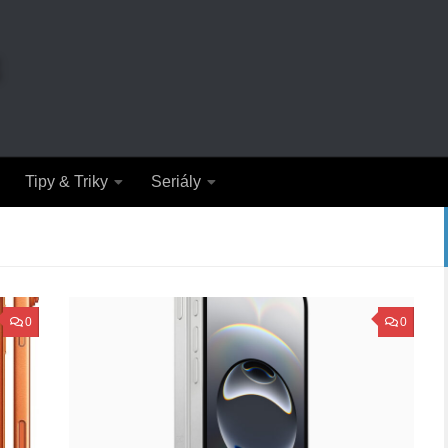
Tipy & Triky
Seriály
0
0