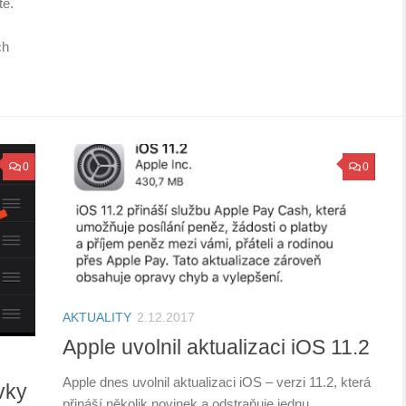
tě.
ch
0
0
AKTUALITY
2.12.2017
Apple uvolnil aktualizaci iOS 11.2
Apple dnes uvolnil aktualizaci iOS – verzi 11.2, která
vky
přináší několik novinek a odstraňuje jednu