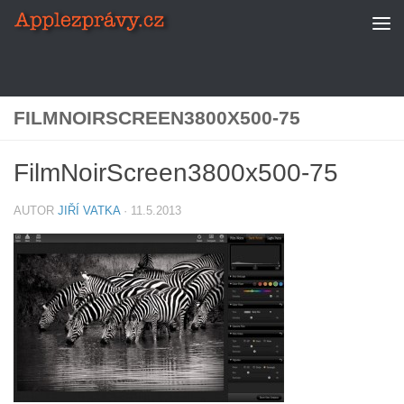
Skip to content
FILMNOIRSCREEN3800X500-75
FilmNoirScreen3800x500-75
AUTOR
JIŘÍ VATKA
·
11.5.2013