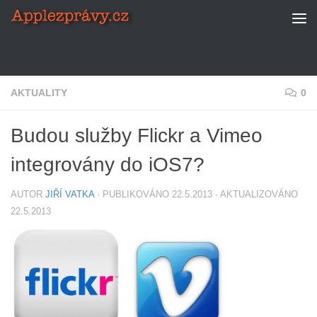
Skip to content
AKTUALITY
0
Budou služby Flickr a Vimeo
integrovány do iOS7?
AUTOR
JIŘÍ VATKA
· PUBLIKOVÁNO
22.5.2013
· AKTUALIZOVÁNO
22.5.2013