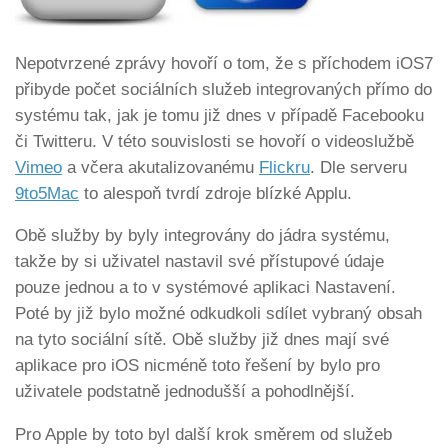
Nepotvrzené zprávy hovoří o tom, že s příchodem iOS7
přibyde počet sociálních služeb integrovaných přímo do
systému tak, jak je tomu již dnes v případě Facebooku
či Twitteru. V této souvislosti se hovoří o videoslužbě
Vimeo
a včera akutalizovanému
Flickru
. Dle serveru
9to5Mac
to alespoň tvrdí zdroje blízké Applu.
Obě služby by byly integrovány do jádra systému,
takže by si uživatel nastavil své přístupové údaje
pouze jednou a to v systémové aplikaci Nastavení.
Poté by již bylo možné odkudkoli sdílet vybraný obsah
na tyto sociální sítě. Obě služby již dnes mají své
aplikace pro iOS nicméně toto řešení by bylo pro
uživatele podstatně jednodušší a pohodlnější.
Pro Apple by toto byl další krok směrem od služeb