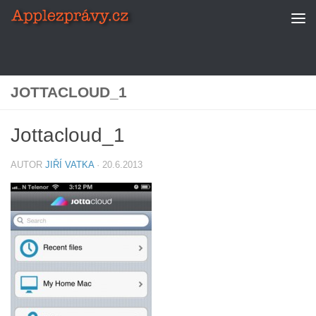
Skip to content
JOTTACLOUD_1
Jottacloud_1
AUTOR
JIŘÍ VATKA
·
20.6.2013