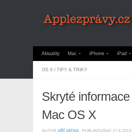
Skip to content
Aktuality
Mac
iPhone
iPad
OS X
/
TIPY & TRIKY
Skryté informace
Mac OS X
AUTOR
JIŘÍ VATKA
· PUBLIKOVÁNO
27.6.2013