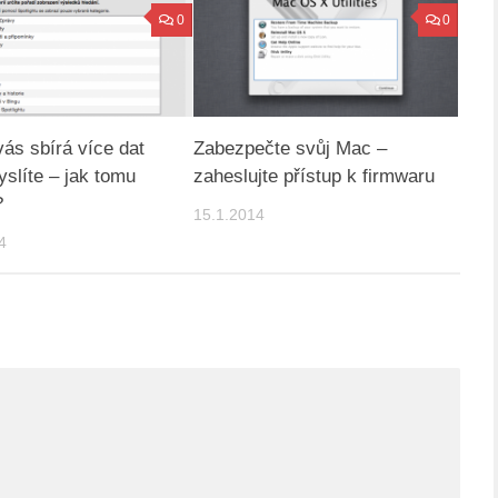
0
0
vás sbírá více dat
Zabezpečte svůj Mac –
yslíte – jak tomu
zaheslujte přístup k firmwaru
?
15.1.2014
4