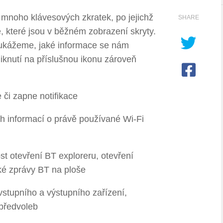
mnoho klávesových zkratek, po jejichž
SHARE
e, které jsou v běžném zobrazení skryty.
 ukážeme, jaké informace se nám
iknutí na příslušnou ikonu zároveň
e či zapne notifikace
ích informací o právě používané Wi-Fi
st otevření BT exploreru, otevření
cké zprávy BT na ploše
í vstupního a výstupního zařízení,
předvoleb