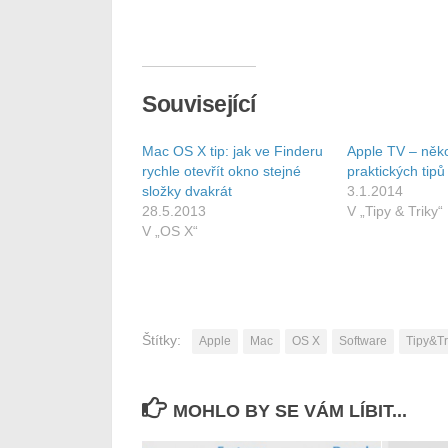
Související
Mac OS X tip: jak ve Finderu
Apple TV – něko
rychle otevřít okno stejné
praktických tipů
složky dvakrát
3.1.2014
28.5.2013
V „Tipy & Triky“
V „OS X“
Štítky:
Apple
Mac
OS X
Software
Tipy&Tr
MOHLO BY SE VÁM LÍBIT...