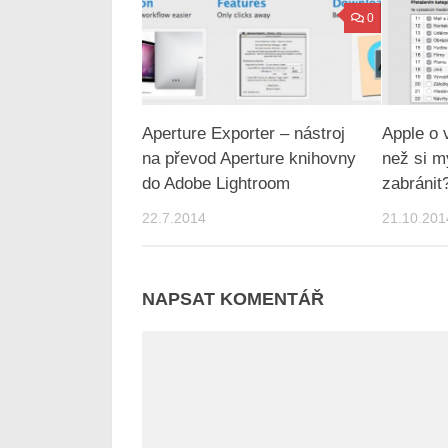
0
Aperture Exporter – nástroj
Apple o 
na převod Aperture knihovny
než si m
do Adobe Lightroom
zabránit
22.7.2014
21.10.201
NAPSAT KOMENTÁŘ