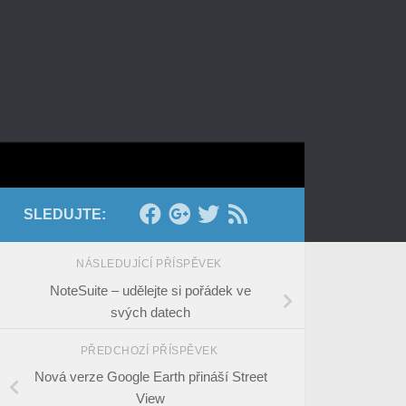
SLEDUJTE:
NÁSLEDUJÍCÍ PŘÍSPĚVEK
NoteSuite – udělejte si pořádek ve
svých datech
PŘEDCHOZÍ PŘÍSPĚVEK
Nová verze Google Earth přináší Street
View