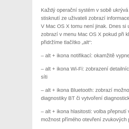
Každý operační systém v sobě ukrývá 
stisknutí ze uživateli zobrazí informac
V Mac OS X tomu není jinak. Dnes si
zobrazí v menu Mac OS X pokud při kl
přidržíme tlačítko „alt“:
– alt + ikona notifikací: okamžitě vypn
– alt + ikona Wi-Fi: zobrazení detailn
síti
– alt + ikona Bluetooth: zobrazí možno
diagnostiky BT či vytvoření diagnosti
– alt + ikona hlasitosti: volba přepnut
možnost přímého otevření zvukových 