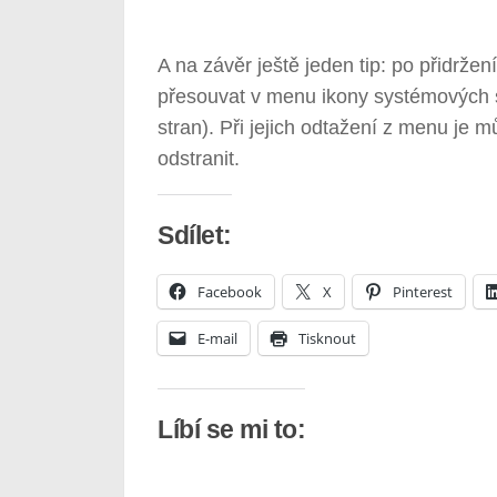
A na závěr ještě jeden tip: po přidr
přesouvat v menu ikony systémových slu
stran). Při jejich odtažení z menu j
odstranit.
Sdílet:
Facebook
X
Pinterest
E-mail
Tisknout
Líbí se mi to: