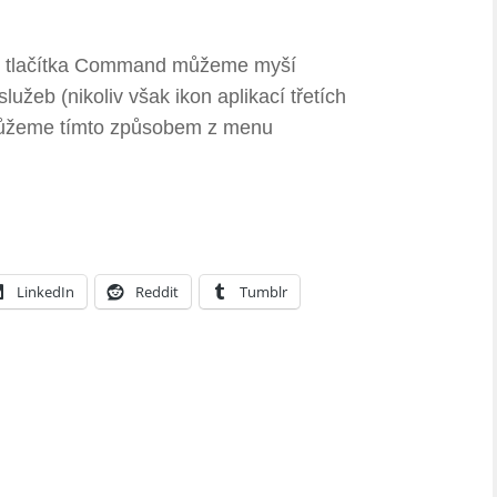
žení tlačítka Command můžeme myší
žeb (nikoliv však ikon aplikací třetích
e můžeme tímto způsobem z menu
LinkedIn
Reddit
Tumblr