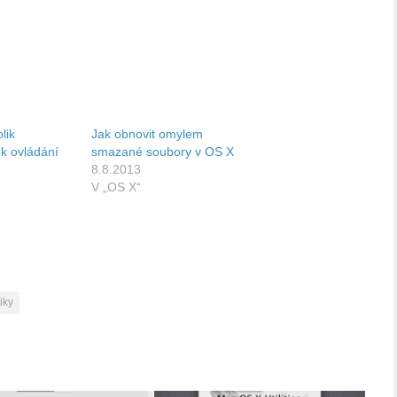
lik
Jak obnovit omylem
 k ovládání
smazané soubory v OS X
8.8.2013
V „OS X“
iky