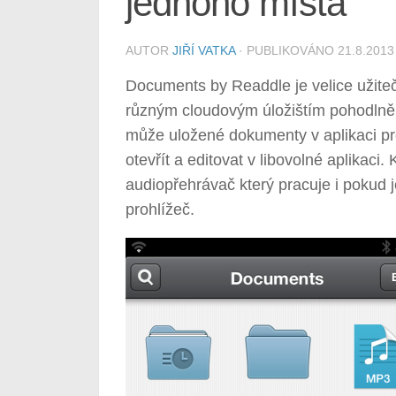
jednoho místa
AUTOR
JIŘÍ VATKA
· PUBLIKOVÁNO
21.8.2013
Documents by Readdle je velice užiteč
různým cloudovým úložištím pohodlně z
může uložené dokumenty v aplikaci pr
otevřít a editovat v libovolné aplikaci. 
audiopřehrávač který pracuje i pokud j
prohlížeč.