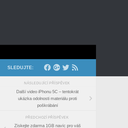
SLEDUJTE:
NÁSLEDUJÍCÍ PŘÍSPĚVEK
Další video iPhonu 5C – tentokrát
ukázka odolnosti materiálu proti
poškrábání
PŘEDCHOZÍ PŘÍSPĚVEK
Získejte zdarma 1GB navíc pro váš