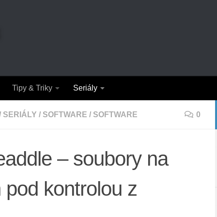
Tipy & Triky
Seriály
/
SERIÁLY
/
SOFTWARE
/
SOFTWARE
0
addle – soubory na
 pod kontrolou z