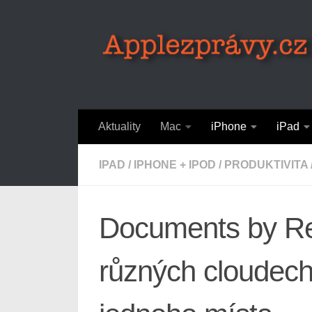
Skip to content
Aktuality
Mac
iPhone
iPad
IPAD
/
IPHONE + IPOD
/
PRODUKTIVITA
Documents by Re
různých cloudech