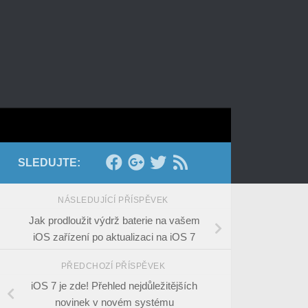
SLEDUJTE:
NÁSLEDUJÍCÍ PŘÍSPĚVEK
Jak prodloužit výdrž baterie na vašem
iOS zařízení po aktualizaci na iOS 7
PŘEDCHOZÍ PŘÍSPĚVEK
iOS 7 je zde! Přehled nejdůležitějších
novinek v novém systému