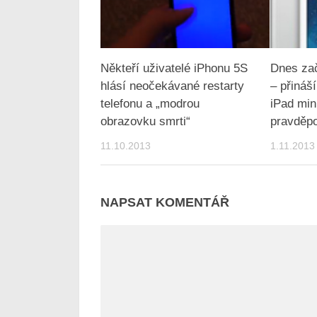
Někteří uživatelé iPhonu 5S
Dnes zač
hlásí neočekávané restarty
– přináš
telefonu a „modrou
iPad min
obrazovku smrti“
pravděpo
11.10.2013
1.11.2013
NAPSAT KOMENTÁŘ