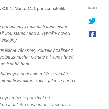
c OS X. Verze 11.1 přináší několik
SHARE
m přináší nové možnosti objevování
ež 250 stanic nebo si vytvořte novou
i skladby
řinášíme vám nový kouzelný zážitek z
 volbu Zamíchat Génius a iTunes hned
 se k sobě hodí.
 oblíbených podcastů můžete vytvářet
automaticky aktualizovat, jakmile budou
s nyní můžete používat pro
ilmů a dalšího obsahu do zařízení se