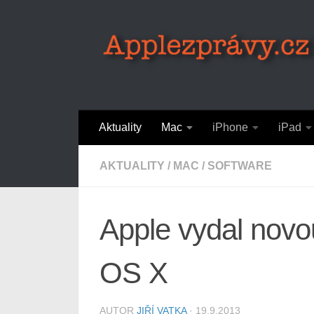
Skip to content
Aktuality
Mac
iPhone
iPad
AKTUALITY
/
MAC
/
SOFTWARE
Apple vydal novou
OS X
AUTOR
JIŘÍ VATKA
·
19.9.2013