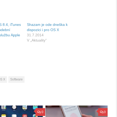
S 8.4, iTunes
Shazam je ode dneška k
hudební
dispozici i pro OS X
službu Apple
31.7.2014
V „Aktuality“
S X
Software
0
0