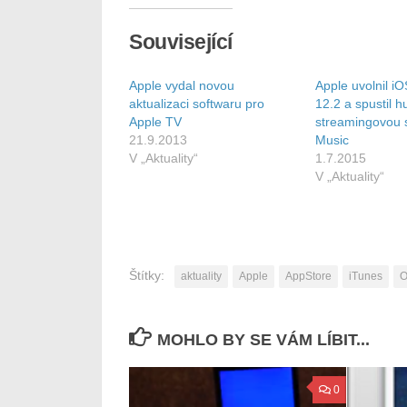
Související
Apple vydal novou
Apple uvolnil iO
aktualizaci softwaru pro
12.2 a spustil 
Apple TV
streamingovou 
21.9.2013
Music
V „Aktuality“
1.7.2015
V „Aktuality“
Štítky:
aktuality
Apple
AppStore
iTunes
O
MOHLO BY SE VÁM LÍBIT...
0