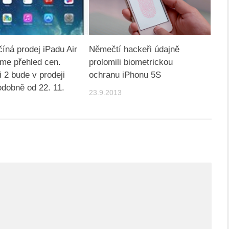
íná prodej iPadu Air
Němečtí hackeři údajně
íme přehled cen.
prolomili biometrickou
i 2 bude v prodeji
ochranu iPhonu 5S
dobně od 22. 11.
23.9.2013