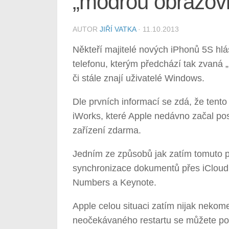
„modrou obrazovk
AUTOR
JIŘÍ VATKA
·
11.10.2013
Někteří majitelé nových iPhonů 5S hl
telefonu, kterým předchází tak zvaná „
či stále znají uživatelé Windows.
Dle prvních informací se zdá, že tent
iWorks, které Apple nedávno začal po
zařízení zdarma.
Jedním ze způsobů jak zatím tomuto p
synchronizace dokumentů přes iCloud u
Numbers a Keynote.
Apple celou situaci zatím nijak nekom
neočekávaného restartu se můžete pod