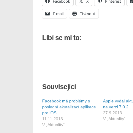
Facebook
X
Pinterest
E-mail
Tisknout
Líbí se mi to:
Související
Facebook má problémy s
Apple vydal aktu
poslední akutalizací aplikace
na verzi 7.0.2
pro iOS
27.9.2013
11.11.2013
V „Aktuality“
V „Aktuality“