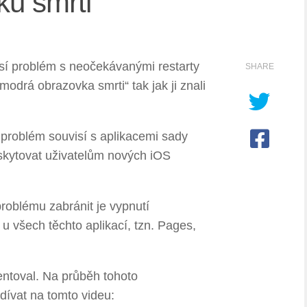
u smrti“
ásí problém s neočekávanými restarty
SHARE
modrá obrazovka smrti“ tak jak ji znali
o problém souvisí s aplikacemi sady
skytovat uživatelům nových iOS
roblému zabránit je vypnutí
 všech těchto aplikací, tzn. Pages,
entoval. Na průběh tohoto
ívat na tomto videu: