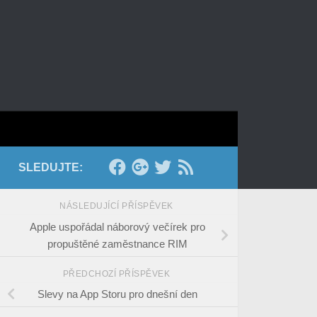
SLEDUJTE:
NÁSLEDUJÍCÍ PŘÍSPĚVEK
Apple uspořádal náborový večírek pro
propuštěné zaměstnance RIM
PŘEDCHOZÍ PŘÍSPĚVEK
Slevy na App Storu pro dnešní den