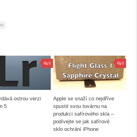
re
0
0
dává ostrou verzi
Apple se snaží co nejdříve
m 5
spustit svou továrnu na
produkci safírového skla –
podívejte se jak safírové
sklo ochrání iPhone