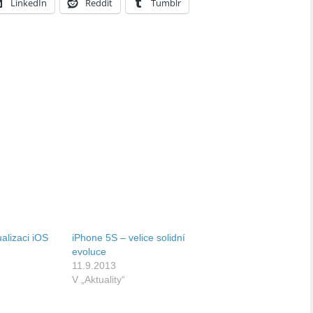
LinkedIn
Reddit
Tumblr
alizaci iOS
iPhone 5S – velice solidní
evoluce
11.9.2013
V „Aktuality“