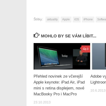
Štítky:
aktuality
Apple
iOS
iPhone
Softwa
MOHLO BY SE VÁM LÍBIT...
0
Přehled novinek ze včerejší
Adobe vy
Apple keynote: iPad Air, iPad
Lightroo
mini s retina displejem, nové
10.6.2013
MacBooky Pro i MacPro
23.10.2013