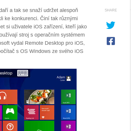
aří a tak se snaží udržet alespoň
SHARE
li ke konkurenci. Činí tak různými
 si uživatele iOS zařízení, kteří jako
 používají stroj s operačním systémem
rosoft vydal Remote Desktop pro iOS,
j počítač s OS Windows ze svého iOS