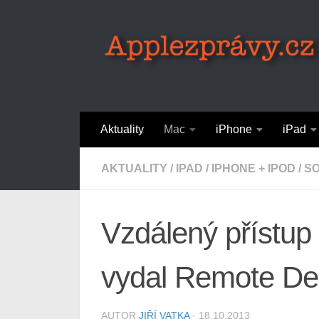
Skip to content
Aktuality
Mac
iPhone
iPad
AKTUALITY
/
IPAD
/
IPHONE + IPOD
/
S
Vzdálený přístup
vydal Remote De
AUTOR
JIŘÍ VATKA
·
18.10.2013