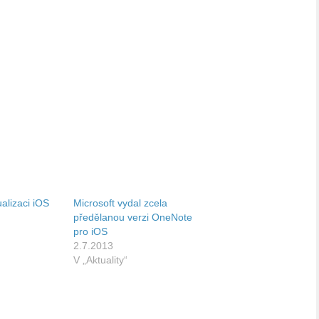
alizaci iOS
Microsoft vydal zcela
předělanou verzi OneNote
pro iOS
2.7.2013
V „Aktuality“