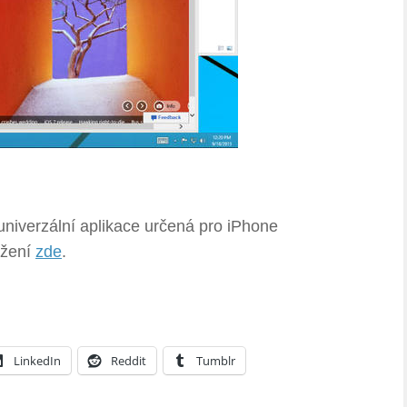
niverzální aplikace určená pro iPhone
ažení
zde
.
LinkedIn
Reddit
Tumblr