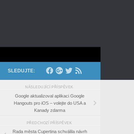
SLEDUJTE:
NÁSLEDUJÍCÍ PŘÍSPĚVEK
Google aktualizoval aplikaci Google
Hangouts pro iOS – volejte do USA a
Kanady zdarma
PŘEDCHOZÍ PŘÍSPĚVEK
Rada města Cupertina schválila návrh