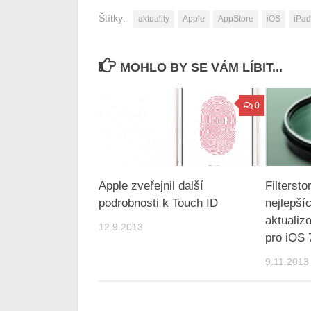
Štítky:
aktuality
Apple
AppStore
iOS
iPad
MOHLO BY SE VÁM LÍBIT...
0
Apple zveřejnil další
Filterst
podrobnosti k Touch ID
nejlepšíc
aktualiz
12.9.2013
pro iOS 
9.11.2013