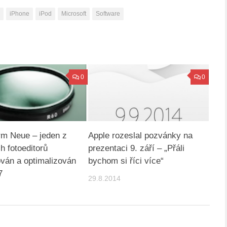
iPhone
iPod
Microsoft
Software
0
0
orm Neue – jeden z
Apple rozeslal pozvánky na
h fotoeditorů
prezentaci 9. září – „Přáli
ován a optimalizován
bychom si říci více“
7
29.8.2014