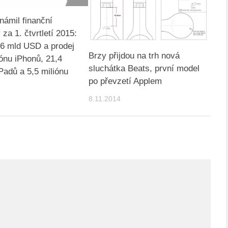
námil finanční
za 1. čtvrtletí 2015:
,6 mld USD a prodej
Brzy přijdou na trh nová
iónu iPhonů, 21,4
sluchátka Beats, první model
iPadů a 5,5 miliónu
po převzetí Applem
8.11.2014