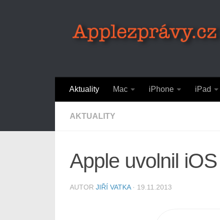
Skip to content
Aktuality
Mac
iPhone
iPad
AKTUALITY
Apple uvolnil iOS
AUTOR
JIŘÍ VATKA
·
19.11.2013