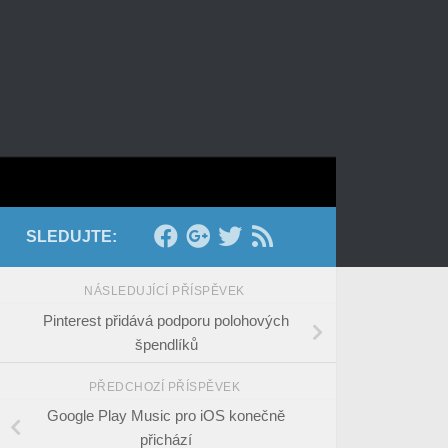
SLEDUJTE:
NÁSLEDUJÍCÍ PŘÍSPĚVEK
Pinterest přidává podporu polohových
špendlíků
PŘEDCHOZÍ PŘÍSPĚVEK
Google Play Music pro iOS konečně
přichází