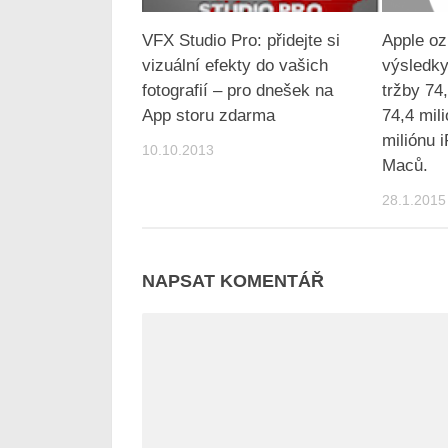
VFX Studio Pro: přidejte si
Apple oz
vizuální efekty do vašich
výsledky 
fotografií – pro dnešek na
tržby 74
App storu zdarma
74,4 mil
miliónu 
10.10.2013
Maců.
28.1.2015
NAPSAT KOMENTÁŘ