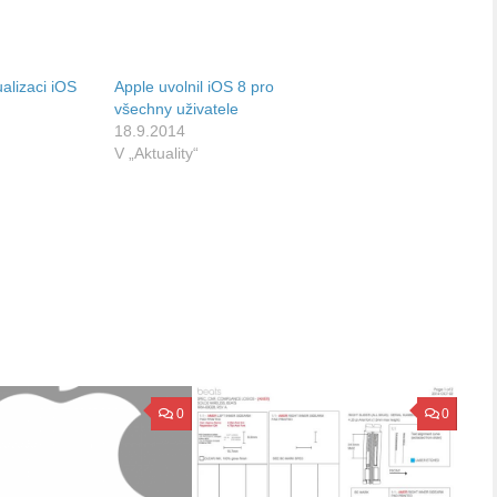
alizaci iOS
Apple uvolnil iOS 8 pro
všechny uživatele
18.9.2014
V „Aktuality“
0
0