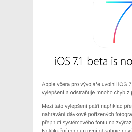
Apple včera pro vývojáře uvolnil iOS 7
vylepšení a odstraňuje mnoho chyb z 
Mezi tato vylepšení patří například p
nahrávání dávkově pořízených fotogra
přepnutí systémového fontu na zvýrazně
Notifikační cenrum nyní obsahuje nový 