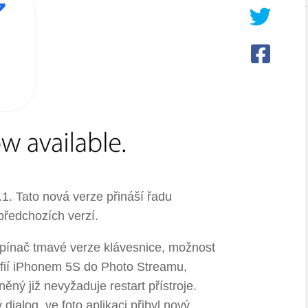
.1. Tato nová verze přináší řadu
předchozích verzí.
řepínač tmavé verze klávesnice, možnost
fií iPhonem 5S do Photo Streamu,
ný již nevyžaduje restart přístroje.
dialog, ve foto aplikaci přibyl nový