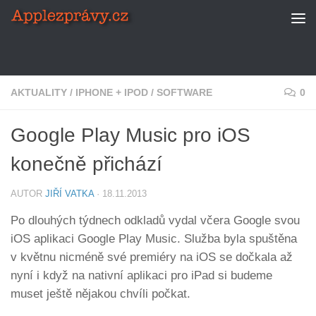
Skip to content
AKTUALITY
/
IPHONE + IPOD
/
SOFTWARE
0
Google Play Music pro iOS
konečně přichází
AUTOR
JIŘÍ VATKA
·
18.11.2013
Po dlouhých týdnech odkladů vydal včera Google svou
iOS aplikaci Google Play Music. Služba byla spuštěna
v květnu nicméně své premiéry na iOS se dočkala až
nyní i když na nativní aplikaci pro iPad si budeme
muset ještě nějakou chvíli počkat.