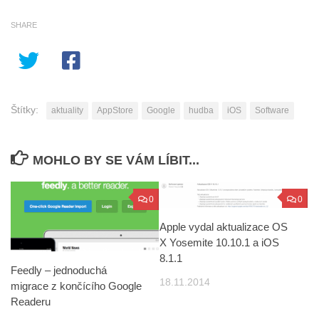
SHARE
Štítky:
aktuality
AppStore
Google
hudba
iOS
Software
MOHLO BY SE VÁM LÍBIT...
0
0
Apple vydal aktualizace OS
X Yosemite 10.10.1 a iOS
8.1.1
Feedly – jednoduchá
18.11.2014
migrace z končícího Google
Readeru