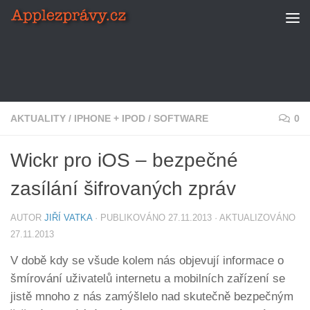
Skip to content
AKTUALITY
/
IPHONE + IPOD
/
SOFTWARE
0
Wickr pro iOS – bezpečné
zasílání šifrovaných zpráv
AUTOR
JIŘÍ VATKA
· PUBLIKOVÁNO
27.11.2013
· AKTUALIZOVÁNO
27.11.2013
V době kdy se všude kolem nás objevují informace o
šmírování uživatelů internetu a mobilních zařízení se
jistě mnoho z nás zamýšlelo nad skutečně bezpečným