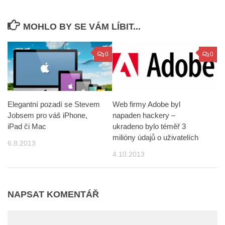
MOHLO BY SE VÁM LÍBIT...
0
0
Elegantní pozadí se Stevem
Web firmy Adobe byl
Jobsem pro váš iPhone,
napaden hackery –
iPad či Mac
ukradeno bylo téměř 3
milióny údajů o uživatelích
6.8.2013
4.10.2013
NAPSAT KOMENTÁŘ