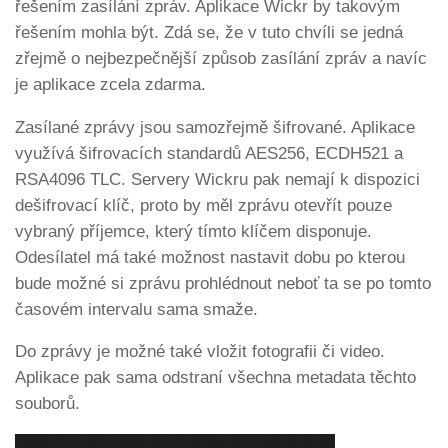
řešením zasílání zpráv. Aplikace Wickr by takovým
řešením mohla být. Zdá se, že v tuto chvíli se jedná
zřejmě o nejbezpečnější způsob zasílání zpráv a navíc
je aplikace zcela zdarma.
Zasílané zprávy jsou samozřejmě šifrované. Aplikace
využívá šifrovacích standardů AES256, ECDH521 a
RSA4096 TLC. Servery Wickru pak nemají k dispozici
dešifrovací klíč, proto by měl zprávu otevřít pouze
vybraný příjemce, který tímto klíčem disponuje.
Odesílatel má také možnost nastavit dobu po kterou
bude možné si zprávu prohlédnout neboť ta se po tomto
časovém intervalu sama smaže.
Do zprávy je možné také vložit fotografii či video.
Aplikace pak sama odstraní všechna metadata těchto
souborů.