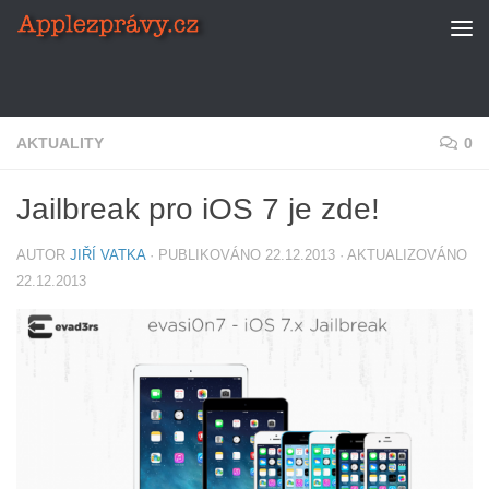
Skip to content
AKTUALITY
0
Jailbreak pro iOS 7 je zde!
AUTOR
JIŘÍ VATKA
· PUBLIKOVÁNO
22.12.2013
· AKTUALIZOVÁNO
22.12.2013