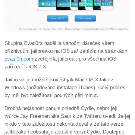
Skupina Evad3rs nadělila vánoční dáreček všem
příznivcům jailbreaku na iOS zařízeních: na stránkách
evasi0n.com
zveřejníla jailbreak pro všechna iOS
zařízení s iOS 7.X
Jailbreak je možné provést jak Mac OS X tak i z
Windows (požadována instalace iTunes). Celý proces
by měl být záležitostí pouhých pěti minut.
Drobná nejasnost panuje ohledně Cydie, neboť její
tvůrce Jay Freeman aka Saurik za Twitteru uvedl, že jej
nikdo v této záležitosti nekontaktoval a že tato verze
jailbreaku neobsahuje aktuální verzi Cydie. Doufejme