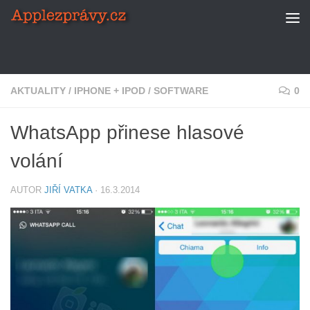
Skip to content
AKTUALITY
/
IPHONE + IPOD
/
SOFTWARE
0
WhatsApp přinese hlasové
volání
AUTOR
JIŘÍ VATKA
·
16.3.2014