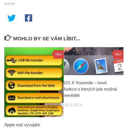
SHARE
MOHLO BY SE VÁM LÍBIT...
0
0
OS X Yosemite – nové
funkce o kterých jste možná
nevěděli
18.6.2014
Apple nutí vývojáře