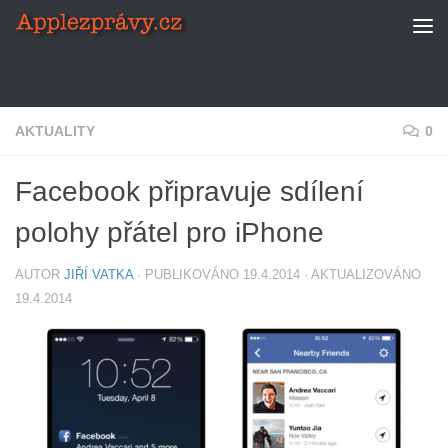
Skip to content
AKTUALITY
0
Facebook připravuje sdílení
polohy přátel pro iPhone
AUTOR
JIŘÍ VATKA
· PUBLIKOVÁNO
19.4.2014
· AKTUALIZOVÁNO
19.4.2014