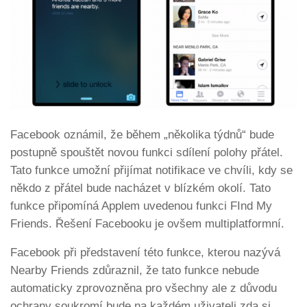
Facebook oznámil, že během „několika týdnů“ bude
postupně spouštět novou funkci sdílení polohy přátel.
Tato funkce umožní přijímat notifikace ve chvíli, kdy se
někdo z přátel bude nacházet v blízkém okolí. Tato
funkce připomíná Applem uvedenou funkci FInd My
Friends. Řešení Facebooku je ovšem multiplatformní.
Facebook při představení této funkce, kterou nazývá
Nearby Friends zdůraznil, že tato funkce nebude
automaticky zprovozněna pro všechny ale z důvodu
ochrany soukromí bude na každém uživateli zda si