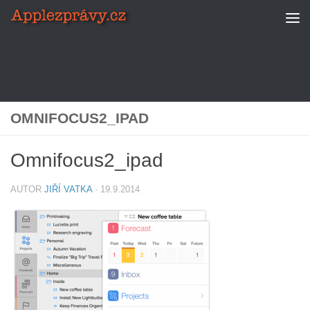
Skip to content
OMNIFOCUS2_IPAD
Omnifocus2_ipad
AUTOR
JIŘÍ VATKA
·
19.9.2014