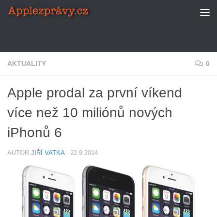
Skip to content
AKTUALITY
0
Apple prodal za první víkend
více než 10 miliónů nových
iPhonů 6
AUTOR
JIŘÍ VATKA
·
22.9.2014