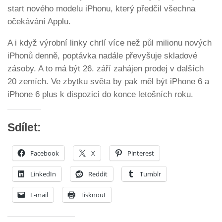
start nového modelu iPhonu, který předčil všechna
očekávání Applu.
A i když výrobní linky chrlí více než půl milionu nových
iPhonů denně, poptávka nadále převyšuje skladové
zásoby. A to má být 26. září zahájen prodej v dalších
20 zemích. Ve zbytku světa by pak měl být iPhone 6 a
iPhone 6 plus k dispozici do konce letošních roku.
Sdílet:
Facebook
X
Pinterest
LinkedIn
Reddit
Tumblr
E-mail
Tisknout