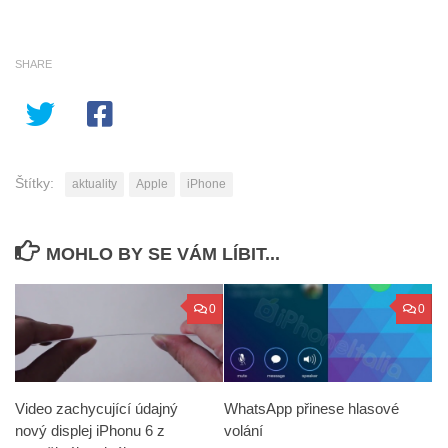
SHARE
Štítky:
aktuality
Apple
iPhone
MOHLO BY SE VÁM LÍBIT...
0
0
Video zachycující údajný
WhatsApp přinese hlasové
nový displej iPhonu 6 z
volání