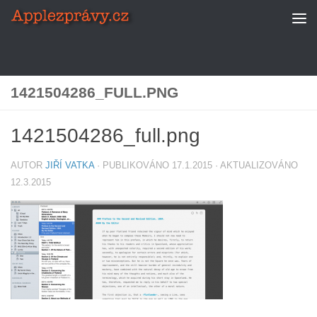
Skip to content
1421504286_FULL.PNG
1421504286_full.png
AUTOR
JIŘÍ VATKA
· PUBLIKOVÁNO
17.1.2015
· AKTUALIZOVÁNO
12.3.2015