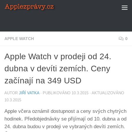
Skip to content
APPLE WATCH
0
Apple Watch v prodeji od 24.
dubna v devíti zemích. Ceny
začínají na 349 USD
AUTOR
JIŘÍ VATKA
· PUBLIKOVÁNO
10.3.2015
· AKTUALIZOVÁNO
10.3.2015
Apple včera oznámil dostupnost a ceny svých chytrých
hodinek. Předobjednávky se přijímají od 10. dubna a od
24. dubna budou v prodeji ve vybraných devíti zemích.