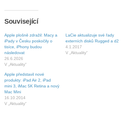
Související
Apple plošně zdražil: Macy a
LaCie aktualizuje své řady
iPady v Česku poskočily o
externích disků Rugged a d2
tisíce, iPhony budou
4.1.2017
následovat
V „Aktuality“
26.6.2026
V „Aktuality“
Apple představil nové
produkty: iPad Air 2, iPad
mini 3, iMac 5K Retina a nový
Mac Mini
16.10.2014
V „Aktuality“