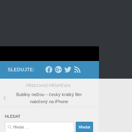
SLEDUJTE:
PŘEDCHOZÍ PŘÍSPĚVEK
Bubliny nelžou – český krátký film
natočený na iPhone
HLEDAT
Vyhledávání