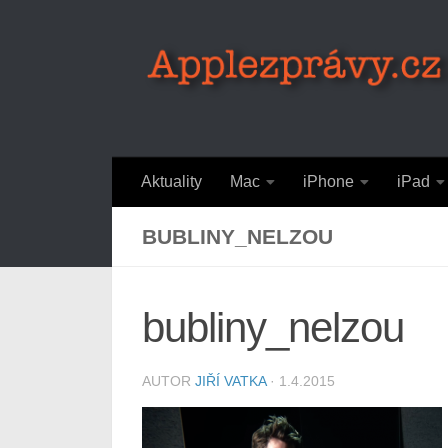
Skip to content
Aktuality
Mac
iPhone
iPad
BUBLINY_NELZOU
bubliny_nelzou
AUTOR
JIŘÍ VATKA
·
1.4.2015