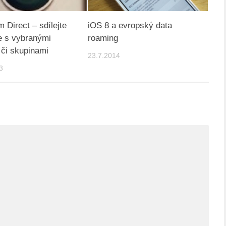
 Direct – sdílejte
iOS 8 a evropský data
ie s vybranými
roaming
či skupinami
23.7.2014
3