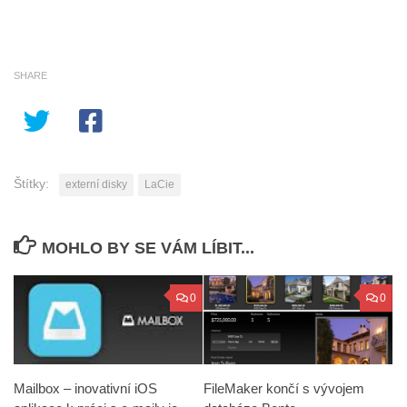
SHARE
Štítky:
externí disky
LaCie
MOHLO BY SE VÁM LÍBIT...
0
0
Mailbox – inovativní iOS
FileMaker končí s vývojem