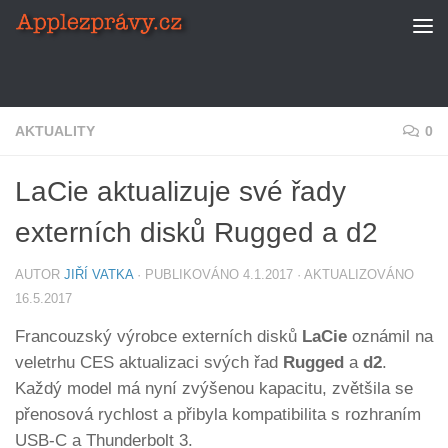
Skip to content
AKTUALITY
0
LaCie aktualizuje své řady
externích disků Rugged a d2
AUTOR
JIŘÍ VATKA
· PUBLIKOVÁNO
4.1.2017
· AKTUALIZOVÁNO
16.5.2017
Francouzský výrobce externích disků
LaCie
oznámil na
veletrhu CES aktualizaci svých řad
Rugged
a
d2
.
Každý model má nyní zvýšenou kapacitu, zvětšila se
přenosová rychlost a přibyla kompatibilita s rozhraním
USB-C a Thunderbolt 3.