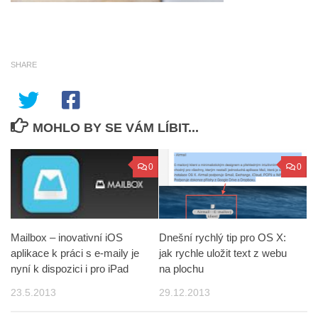
SHARE
MOHLO BY SE VÁM LÍBIT...
0
0
Mailbox – inovativní iOS
Dnešní rychlý tip pro OS X:
aplikace k práci s e-maily je
jak rychle uložit text z webu
nyní k dispozici i pro iPad
na plochu
23.5.2013
29.12.2013