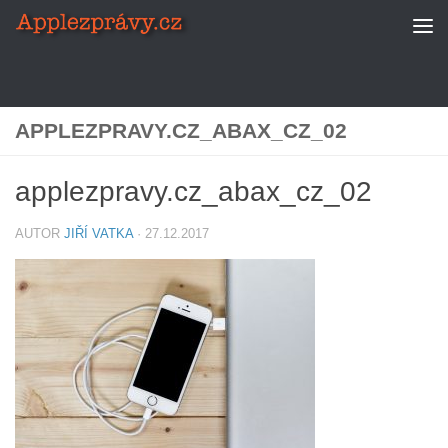
Skip to content
APPLEZPRAVY.CZ_ABAX_CZ_02
applezpravy.cz_abax_cz_02
AUTOR
JIŘÍ VATKA
·
27.12.2017