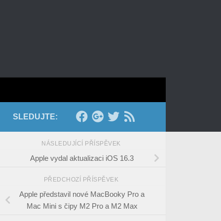
SLEDUJTE:
NÁSLEDUJÍCÍ PŘÍSPĚVEK
Apple vydal aktualizaci iOS 16.3
PŘEDCHOZÍ PŘÍSPĚVEK
Apple představil nové MacBooky Pro a
Mac Mini s čipy M2 Pro a M2 Max