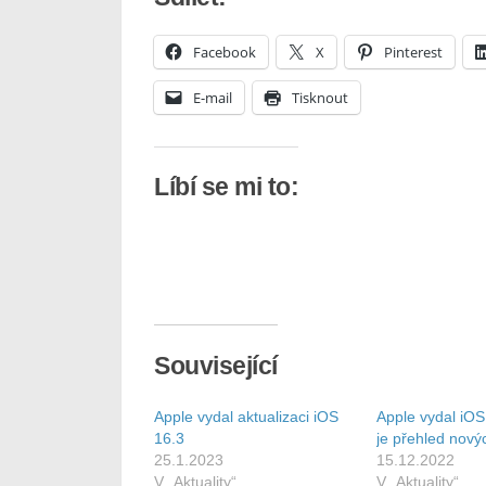
Facebook
X
Pinterest
E-mail
Tisknout
Líbí se mi to:
Související
Apple vydal aktualizaci iOS
Apple vydal iOS
16.3
je přehled nový
25.1.2023
15.12.2022
V „Aktuality“
V „Aktuality“