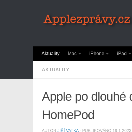
Skip to content
Aktuality
Mac
iPhone
iPad
AKTUALITY
Apple po dlouhé 
HomePod
AUTOR
JIŘÍ VATKA
· PUBLIKOVÁNO
19.1.2023