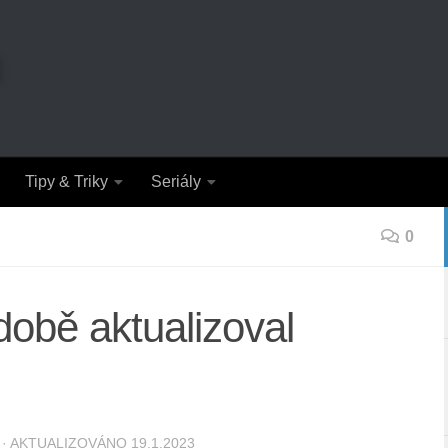
Tipy & Triky
Seriály
0
době aktualizoval
· AKTUALIZOVÁNO
19.1.2023