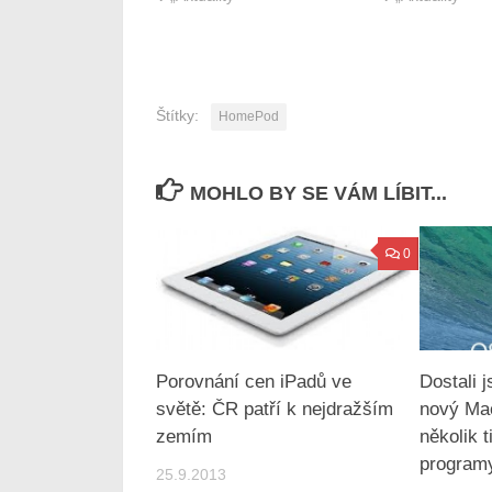
Štítky:
HomePod
MOHLO BY SE VÁM LÍBIT...
0
Porovnání cen iPadů ve
Dostali 
světě: ČR patří k nejdražším
nový Ma
zemím
několik t
program
25.9.2013