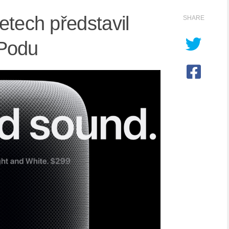
etech představil
SHARE
Podu