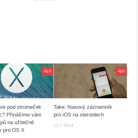
0
0
jste pod stromeček
Take: hlasový záznamník
c? Přinášíme vám
pro iOS na steroidech
ipů na užitečné
13.7.2014
y pro OS X