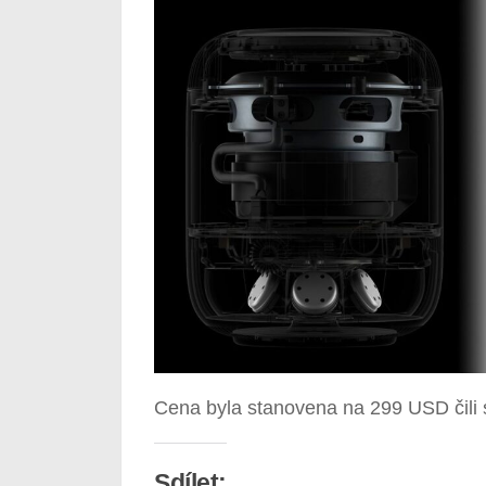
Cena byla stanovena na 299 USD čili 
Sdílet: