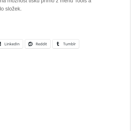
ána možnost tisku přímo z menu Tools a
o složek.
LinkedIn
Reddit
Tumblr