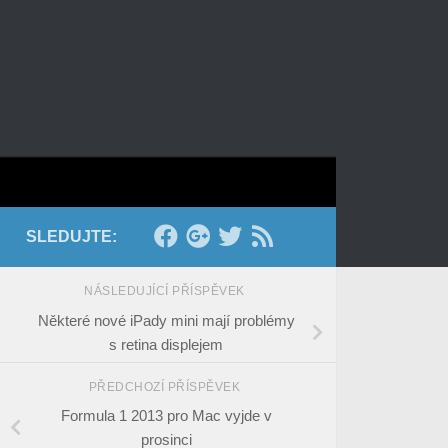
SLEDUJTE:
NÁSLEDUJÍCÍ PŘÍSPĚVEK
Některé nové iPady mini mají problémy
s retina displejem
PŘEDCHOZÍ PŘÍSPĚVEK
Formula 1 2013 pro Mac vyjde v
prosinci