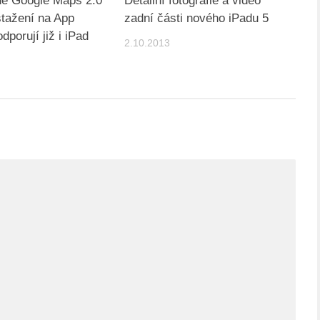
né Google Maps 2.0
Detailní fotografie a video
stažení na App
zadní části nového iPadu 5
dporují již i iPad
2.10.2013