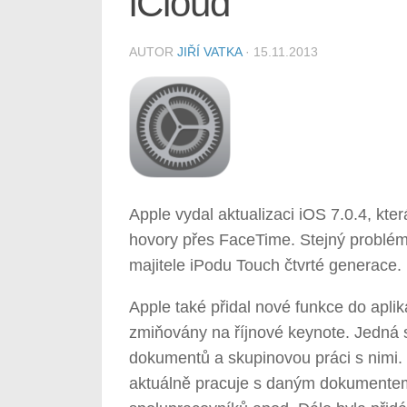
iCloud
AUTOR
JIŘÍ VATKA
·
15.11.2013
Apple vydal aktualizaci iOS 7.0.4, kte
hovory přes FaceTime. Stejný problém 
majitele iPodu Touch čtvrté generace.
Apple také přidal nové funkce do aplika
zmiňovány na říjnové keynote. Jedná 
dokumentů a skupinovou práci s nimi. 
aktuálně pracuje s daným dokumente