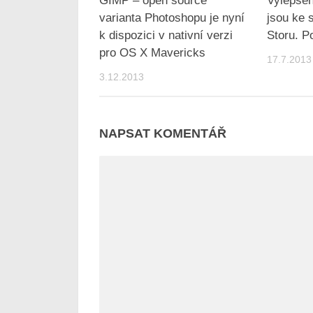
GIMP – open source
Vylepše
varianta Photoshopu je nyní
jsou ke 
k dispozici v nativní verzi
Storu. Po
pro OS X Mavericks
17.7.2013
3.12.2013
NAPSAT KOMENTÁŘ