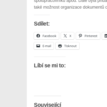
spolupracovníků apod. Dále byla přid
také možnost organizace dokumentů d
Sdílet:
Facebook
X
Pinterest
E-mail
Tisknout
Líbí se mi to:
Související