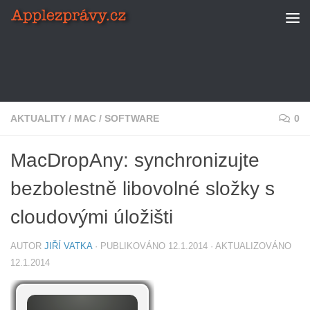
Skip to content
AKTUALITY
/
MAC
/
SOFTWARE
0
MacDropAny: synchronizujte
bezbolestně libovolné složky s
cloudovými úložišti
AUTOR
JIŘÍ VATKA
· PUBLIKOVÁNO
12.1.2014
· AKTUALIZOVÁNO
12.1.2014