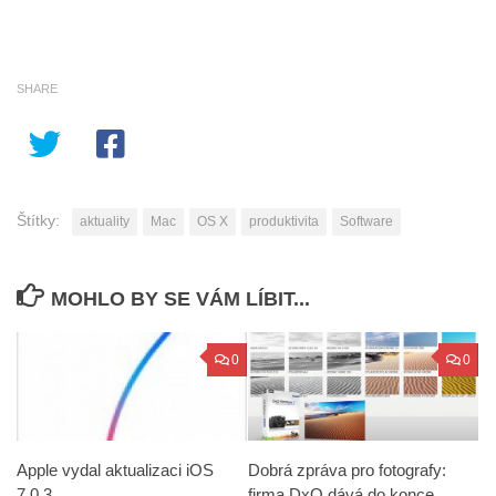
SHARE
Štítky:
aktuality
Mac
OS X
produktivita
Software
MOHLO BY SE VÁM LÍBIT...
0
0
Apple vydal aktualizaci iOS
Dobrá zpráva pro fotografy:
7.0.3
firma DxO dává do konce