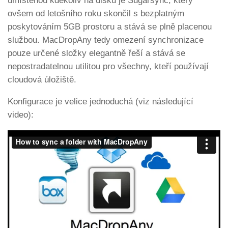
umístěnou kdekoliv na disku je Sugarsync, který
ovšem od letošního roku skončil s bezplatným
poskytováním 5GB prostoru a stává se plně placenou
službou. MacDropAny tedy omezení synchronizace
pouze určené složky elegantně řeší a stává se
nepostradatelnou utilitou pro všechny, kteří používají
cloudová úložiště.
Konfigurace je velice jednoduchá (viz následující
video):