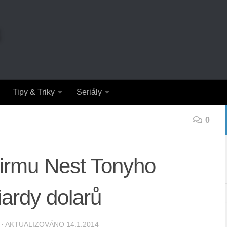
Tipy & Triky
Seriály
0
firmu Nest Tonyho
iardy dolarů
· AKTUALIZOVÁNO
14.1.2014