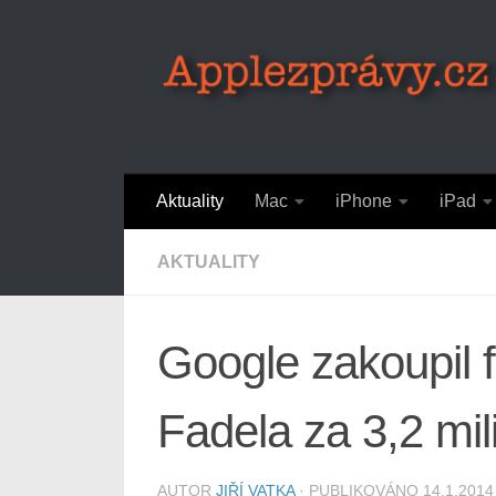
Skip to content
Aktuality
Mac
iPhone
iPad
AKTUALITY
Google zakoupil 
Fadela za 3,2 mil
AUTOR
JIŘÍ VATKA
· PUBLIKOVÁNO
14.1.2014