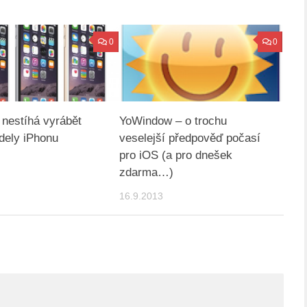
0
0
nestíhá vyrábět
YoWindow – o trochu
dely iPhonu
veselejší předpověď počasí
pro iOS (a pro dnešek
zdarma…)
16.9.2013