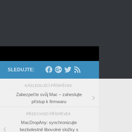
SLEDUJTE:
NÁSLEDUJÍCÍ PŘÍSPĚVEK
Zabezpečte svůj Mac – zaheslujte
přístup k firmwaru
PŘEDCHOZÍ PŘÍSPĚVEK
MacDropAny: synchronizujte
bezbolestně libovolné složky s