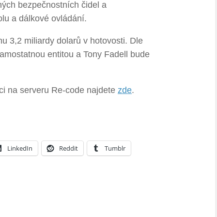
zných bezpečnostních čidel a
olu a dálkové ovládání.
u 3,2 miliardy dolarů v hotovosti. Dle
samostatnou entitou a Tony Fadell bude
ici na serveru Re-code najdete
zde
.
LinkedIn
Reddit
Tumblr