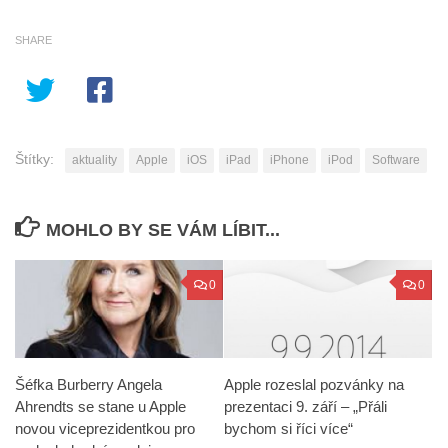
SHARE
Štítky:
aktuality
Apple
iOS
iPad
iPhone
iPod
Software
MOHLO BY SE VÁM LÍBIT...
0
0
Šéfka Burberry Angela
Apple rozeslal pozvánky na
Ahrendts se stane u Apple
prezentaci 9. září – „Přáli
novou viceprezidentkou pro
bychom si říci více“