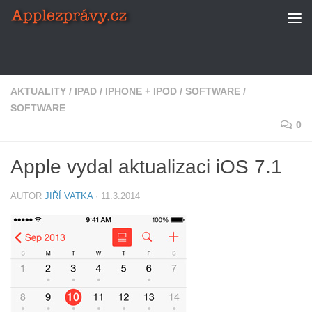
Skip to content
AKTUALITY
/
IPAD
/
IPHONE + IPOD
/
SOFTWARE
/
SOFTWARE
0
Apple vydal aktualizaci iOS 7.1
AUTOR
JIŘÍ VATKA
·
11.3.2014