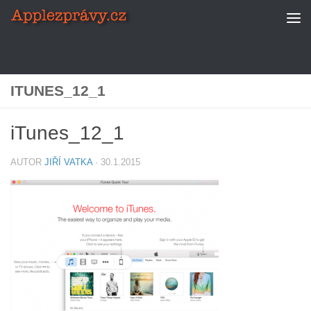
Skip to content
ITUNES_12_1
iTunes_12_1
AUTOR
JIŘÍ VATKA
·
30.1.2015