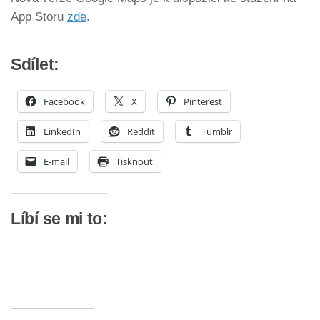
App Storu
zde
.
Sdílet:
Facebook
X
Pinterest
LinkedIn
Reddit
Tumblr
E-mail
Tisknout
Líbí se mi to: