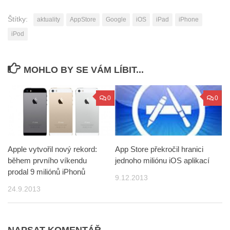
Štítky:
aktuality
AppStore
Google
iOS
iPad
iPhone
iPod
MOHLO BY SE VÁM LÍBIT...
0
0
Apple vytvořil nový rekord:
App Store překročil hranici
během prvního víkendu
jednoho miliónu iOS aplikací
prodal 9 miliónů iPhonů
9.12.2013
24.9.2013
NAPSAT KOMENTÁŘ