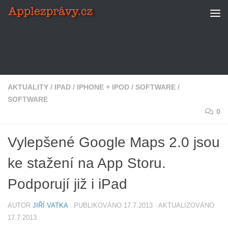
Skip to content
AKTUALITY
/
IPAD
/
IPHONE + IPOD
/
SOFTWARE
/
SOFTWARE
0
Vylepšené Google Maps 2.0 jsou
ke stažení na App Storu.
Podporují již i iPad
AUTOR
JIŘÍ VATKA
· PUBLIKOVÁNO
17.7.2013
· AKTUALIZOVÁNO
17.7.2013