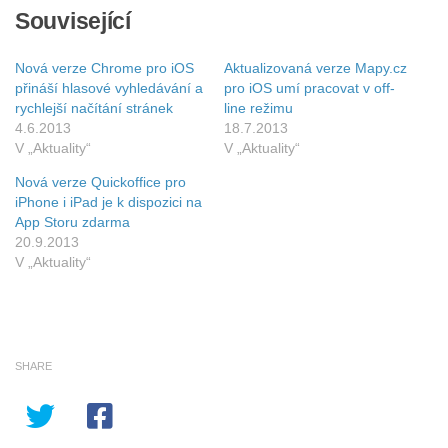
Související
Nová verze Chrome pro iOS
Aktualizovaná verze Mapy.cz
přináší hlasové vyhledávání a
pro iOS umí pracovat v off-
rychlejší načítání stránek
line režimu
4.6.2013
18.7.2013
V „Aktuality“
V „Aktuality“
Nová verze Quickoffice pro
iPhone i iPad je k dispozici na
App Storu zdarma
20.9.2013
V „Aktuality“
SHARE