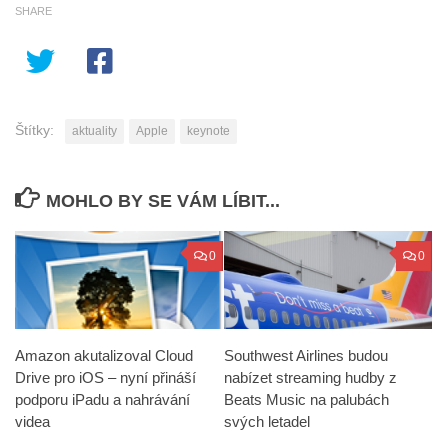
SHARE
Štítky:
aktuality
Apple
keynote
MOHLO BY SE VÁM LÍBIT...
0
0
Amazon akutalizoval Cloud
Southwest Airlines budou
Drive pro iOS – nyní přináší
nabízet streaming hudby z
podporu iPadu a nahrávání
Beats Music na palubách
videa
svých letadel