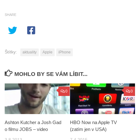
SHARE
Štítky:
aktuality
Apple
iPhone
MOHLO BY SE VÁM LÍBIT...
0
0
Ashton Kutcher a Josh Gad
HBO Now na Apple TV
o filmu JOBS – video
(zatím jen v USA)
3.8.2013
7.4.2015