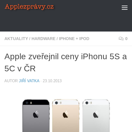
Skip to content
AKTUALITY
/
HARDWARE
/
IPHONE + IPOD
0
Apple zveřejnil ceny iPhonu 5S a
5C v ČR
AUTOR
JIŘÍ VATKA
·
23.10.2013