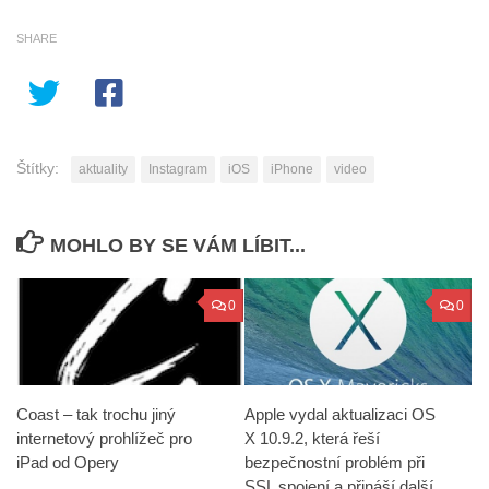
SHARE
Štítky:
aktuality
Instagram
iOS
iPhone
video
MOHLO BY SE VÁM LÍBIT...
0
0
Coast – tak trochu jiný
Apple vydal aktualizaci OS
internetový prohlížeč pro
X 10.9.2, která řeší
iPad od Opery
bezpečnostní problém při
SSL spojení a přináší další