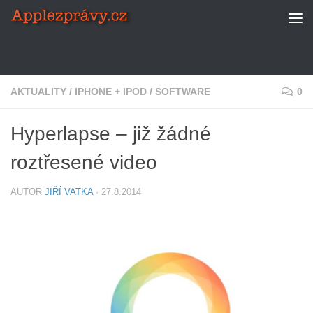
Skip to content
AKTUALITY
/
IPHONE + IPOD
/
SOFTWARE
0
Hyperlapse – již žádné
roztřesené video
AUTOR
JIŘÍ VATKA
·
27.8.2014