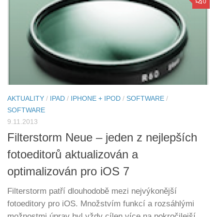
0
AKTUALITY
/
IPAD
/
IPHONE + IPOD
/
SOFTWARE
/
SOFTWARE
9.11.2013
Filterstorm Neue – jeden z nejlepších
fotoeditorů aktualizován a
optimalizován pro iOS 7
Filterstorm patří dlouhodobě mezi nejvýkonější
fotoeditory pro iOS. Množstvím funkcí a rozsáhlými
možnostmi úprav byl vždy cílen více na pokročilejší