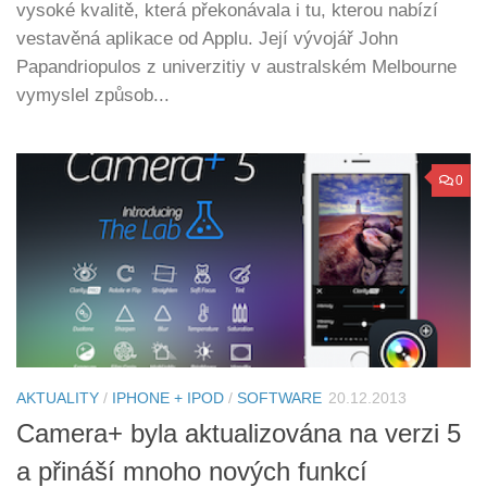
vysoké kvalitě, která překonávala i tu, kterou nabízí
vestavěná aplikace od Applu. Její vývojář John
Papandriopulos z univerzitiy v australském Melbourne
vymyslel způsob...
0
AKTUALITY
/
IPHONE + IPOD
/
SOFTWARE
20.12.2013
Camera+ byla aktualizována na verzi 5
a přináší mnoho nových funkcí