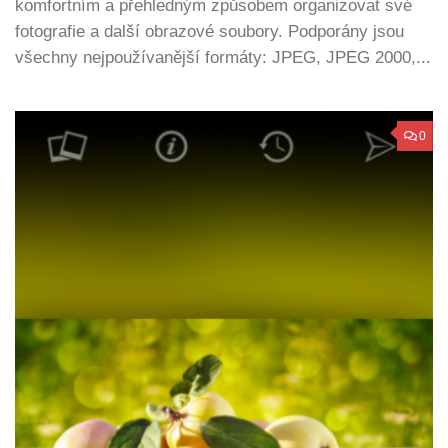
komfortním a přehledným způsobem organizovat své
fotografie a další obrazové soubory. Podporány jsou
všechny nejpoužívanější formáty: JPEG, JPEG 2000,...
0