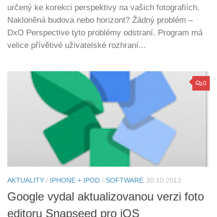
určený ke korekci perspektivy na vašich fotografiích.
Nakloněná budova nebo horizont? Žádný problém –
DxO Perspective tyto problémy odstraní. Program má
velice přívětivé uživatelské rozhraní...
0
AKTUALITY
/
IPHONE + IPOD
/
SOFTWARE
30.10.2013
Google vydal aktualizovanou verzi foto
editoru Snapseed pro iOS