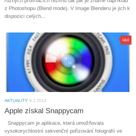
různých prolínacích režimů tak jak je známe například
z Photoshopu (Blend mode). V Image Blenderu je jich k
dispozici celých...
0
AKTUALITY
6.1.2014
Apple získal Snappycam
Snappycam je aplikace, která umožňovala
vysokorychlostní sekvenční pořizování fotografií ve