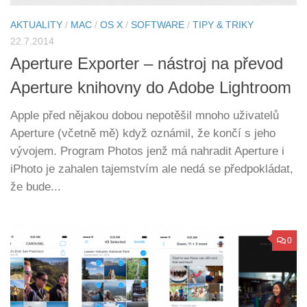
AKTUALITY
/
MAC
/
OS X
/
SOFTWARE
/
TIPY & TRIKY
22.7.2014
Aperture Exporter – nástroj na převod
Aperture knihovny do Adobe Lightroom
Apple před nějakou dobou nepotěšil mnoho uživatelů
Aperture (včetně mě) když oznámil, že končí s jeho
vývojem. Program Photos jenž má nahradit Aperture i
iPhoto je zahalen tajemstvím ale nedá se předpokládat,
že bude...
0