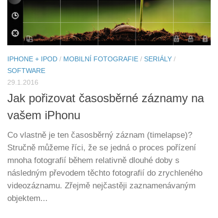
IPHONE + IPOD
/
MOBILNÍ FOTOGRAFIE
/
SERIÁLY
/
SOFTWARE
29.1.2016
Jak pořizovat časosběrné záznamy na
vašem iPhonu
Co vlastně je ten časosběrný záznam (timelapse)?
Stručně můžeme říci, že se jedná o proces pořízení
mnoha fotografií během relativně dlouhé doby s
následným převodem těchto fotografií do zrychleného
videozáznamu. Zřejmě nejčastěji zaznamenávaným
objektem...