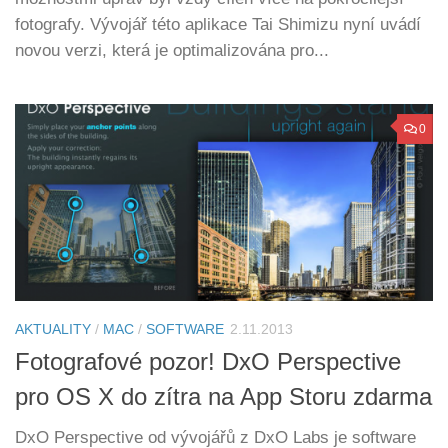
fotografy. Vývojář této aplikace Tai Shimizu nyní uvádí
novou verzi, která je optimalizována pro...
0
AKTUALITY
/
MAC
/
SOFTWARE
2.11.2013
Fotografové pozor! DxO Perspective
pro OS X do zítra na App Storu zdarma
DxO Perspective od vývojářů z DxO Labs je software